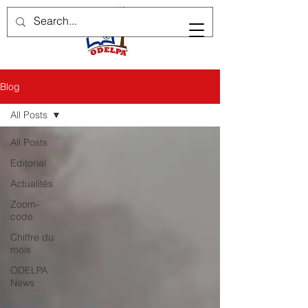
Blog
All Posts
All Posts
Editorial
Actualités
Zoom-
code
Chiffre du
mois
ODELPA
News