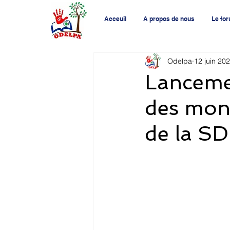
Acceuil
A propos de nous
Le fo
Odelpa
12 juin 20
Lancemen
des moni
de la S