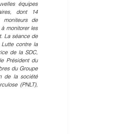
uvelles équipes 
ires, dont 14 
 moniteurs de 
à monitorer les 
t. La séance de 
utte contre la 
ice de la SDC, 
e Président du 
bres du Groupe 
 de la société 
culose (PNLT), 