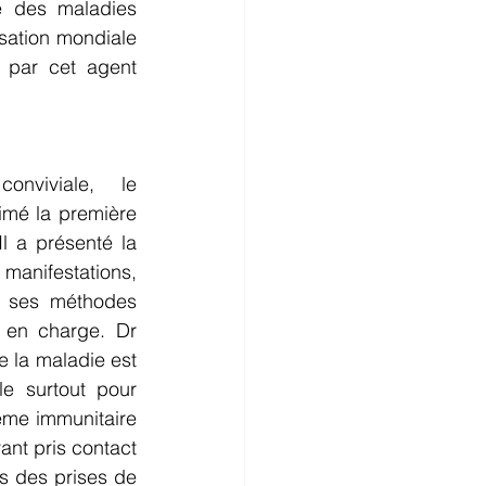
e des maladies 
sation mondiale 
 par cet agent 
viviale, le 
imé la première 
l a présenté la 
manifestations, 
 ses méthodes 
 en charge. Dr 
e la maladie est 
e surtout pour 
ème immunitaire 
ant pris contact 
rs des prises de 