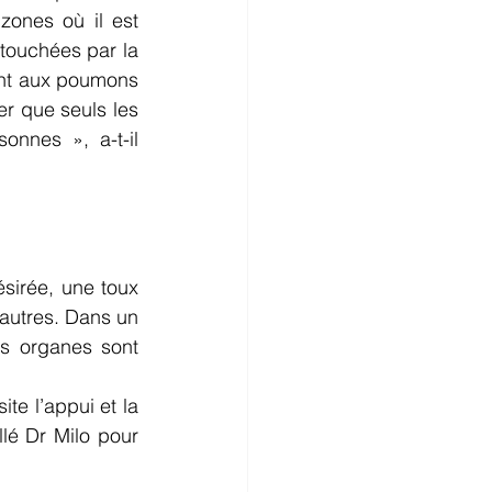
ones où il est 
 touchées par la 
ent aux poumons 
er que seuls les 
nnes », a-t-il 
irée, une toux 
autres. Dans un 
s organes sont 
e l’appui et la 
lé Dr Milo pour 