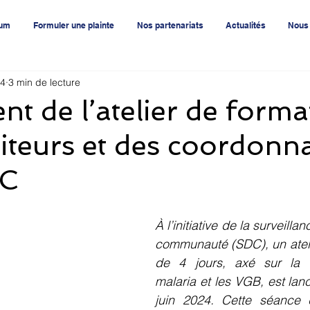
rum
Formuler une plainte
Nos partenariats
Actualités
Nous 
24
3 min de lecture
t de l’atelier de forma
teurs et des coordonn
DC
À l’initiative de la surveillan
communauté (SDC), un ateli
de 4 jours, axé sur la t
malaria et les VGB, est lan
juin 2024. Cette séance 