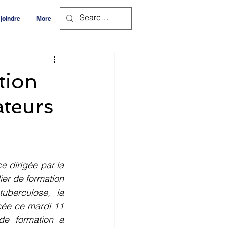
joindre
More
tion
ateurs
ce dirigée par la 
er de formation 
uberculose, la 
cée ce mardi 11 
de formation a 