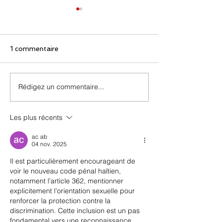
1 commentaire
Rédigez un commentaire...
ZOOM-CODE du mois
Meurtre, tortur
de septembre
orientation sex
Les plus récents
ac ab
04 nov. 2025
Il est particulièrement encourageant de 
voir le nouveau code pénal haïtien, 
notamment l'article 362, mentionner 
explicitement l'orientation sexuelle pour 
renforcer la protection contre la 
discrimination. Cette inclusion est un pas 
fondamental vers une reconnaissance 