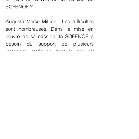
SOFENOE ?
Augusta Moïse Millien : Les difficultés 
sont nombreuses. Dans la mise en 
œuvre de sa mission, la SOFENOE a 
besoin du support de plusieurs 
instances étatiques dont le pouvoir 
judiciaire, mais parfois ces instances 
ne réagissent pas à temps ou assez. 
Souvent, elles demeurent passives. Ce 
qui rend difficile notre tâche.
Propos recueillis par Marie Juliane 
David
Droits Humains
VBG
Femme
Actualités